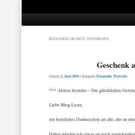
Hauptmenü
Zum Inhalt springen
Zum Sekundärinhalt springen
KATEGORIE-ARCHIVE:
FOTOGRAFIE
Geschenk a
Datum:
2. Juni 2016
|
Kategorie
Fotografie
,
Portraits
*** Aktion beendet – Die glücklichen Gewin
Liebe Blog-Leser,
ein herzliches Dankeschön an alle, die an me
Daher möchte ich etwas an euch zurückgeben: 