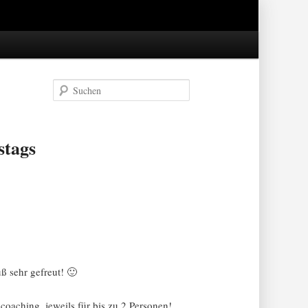
Suchen
stags
ß sehr gefreut! 🙂
oaching, jeweils für bis zu 2 Personen!