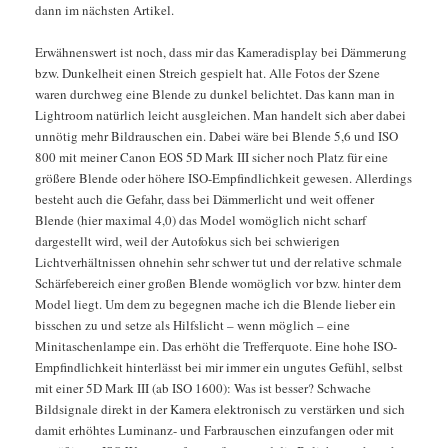
dann im nächsten Artikel.
Erwähnenswert ist noch, dass mir das Kameradisplay bei Dämmerung
bzw. Dunkelheit einen Streich gespielt hat. Alle Fotos der Szene
waren durchweg eine Blende zu dunkel belichtet. Das kann man in
Lightroom natürlich leicht ausgleichen. Man handelt sich aber dabei
unnötig mehr Bildrauschen ein. Dabei wäre bei Blende 5,6 und ISO
800 mit meiner Canon EOS 5D Mark III sicher noch Platz für eine
größere Blende oder höhere ISO-Empfindlichkeit gewesen. Allerdings
besteht auch die Gefahr, dass bei Dämmerlicht und weit offener
Blende (hier maximal 4,0) das Model womöglich nicht scharf
dargestellt wird, weil der Autofokus sich bei schwierigen
Lichtverhältnissen ohnehin sehr schwer tut und der relative schmale
Schärfebereich einer großen Blende womöglich vor bzw. hinter dem
Model liegt. Um dem zu begegnen mache ich die Blende lieber ein
bisschen zu und setze als Hilfslicht – wenn möglich – eine
Minitaschenlampe ein. Das erhöht die Trefferquote. Eine hohe ISO-
Empfindlichkeit hinterlässt bei mir immer ein ungutes Gefühl, selbst
mit einer 5D Mark III (ab ISO 1600): Was ist besser? Schwache
Bildsignale direkt in der Kamera elektronisch zu verstärken und sich
damit erhöhtes Luminanz- und Farbrauschen einzufangen oder mit