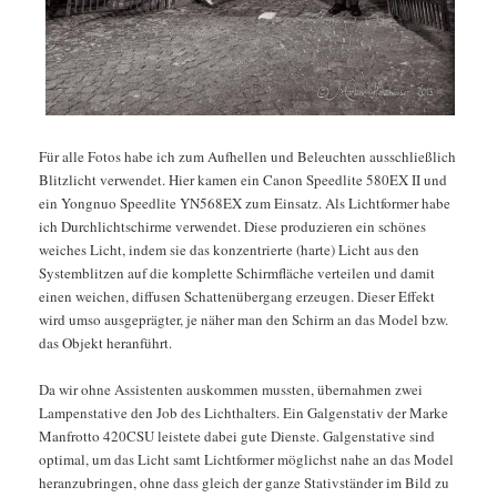
Für alle Fotos habe ich zum Aufhellen und Beleuchten ausschließlich
Blitzlicht verwendet. Hier kamen ein Canon Speedlite 580EX II und
ein Yongnuo Speedlite YN568EX zum Einsatz. Als Lichtformer habe
ich Durchlichtschirme verwendet. Diese produzieren ein schönes
weiches Licht, indem sie das konzentrierte (harte) Licht aus den
Systemblitzen auf die komplette Schirmfläche verteilen und damit
einen weichen, diffusen Schattenübergang erzeugen. Dieser Effekt
wird umso ausgeprägter, je näher man den Schirm an das Model bzw.
das Objekt heranführt.
Da wir ohne Assistenten auskommen mussten, übernahmen zwei
Lampenstative den Job des Lichthalters. Ein Galgenstativ der Marke
Manfrotto 420CSU leistete dabei gute Dienste. Galgenstative sind
optimal, um das Licht samt Lichtformer möglichst nahe an das Model
heranzubringen, ohne dass gleich der ganze Stativständer im Bild zu