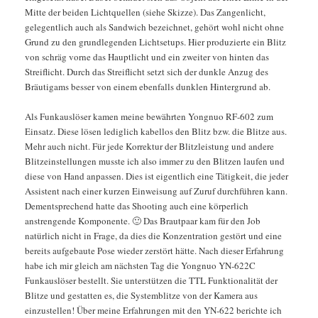
Mitte der beiden Lichtquellen (siehe Skizze). Das Zangenlicht,
gelegentlich auch als Sandwich bezeichnet, gehört wohl nicht ohne
Grund zu den grundlegenden Lichtsetups. Hier produzierte ein Blitz
von schräg vorne das Hauptlicht und ein zweiter von hinten das
Streiflicht. Durch das Streiflicht setzt sich der dunkle Anzug des
Bräutigams besser von einem ebenfalls dunklen Hintergrund ab.
Als Funkauslöser kamen meine bewährten Yongnuo RF-602 zum
Einsatz. Diese lösen lediglich kabellos den Blitz bzw. die Blitze aus.
Mehr auch nicht. Für jede Korrektur der Blitzleistung und andere
Blitzeinstellungen musste ich also immer zu den Blitzen laufen und
diese von Hand anpassen. Dies ist eigentlich eine Tätigkeit, die jeder
Assistent nach einer kurzen Einweisung auf Zuruf durchführen kann.
Dementsprechend hatte das Shooting auch eine körperlich
anstrengende Komponente. 🙂 Das Brautpaar kam für den Job
natürlich nicht in Frage, da dies die Konzentration gestört und eine
bereits aufgebaute Pose wieder zerstört hätte. Nach dieser Erfahrung
habe ich mir gleich am nächsten Tag die Yongnuo YN-622C
Funkauslöser bestellt. Sie unterstützen die TTL Funktionalität der
Blitze und gestatten es, die Systemblitze von der Kamera aus
einzustellen! Über meine Erfahrungen mit den YN-622 berichte ich