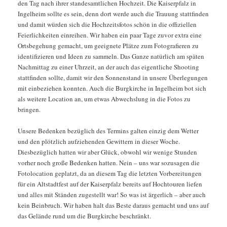
den Tag nach ihrer standesamtlichen Hochzeit. Die Kaiserpfalz in
Ingelheim sollte es sein, denn dort werde auch die Trauung stattfinden
und damit würden sich die Hochzeitsfotos schön in die offiziellen
Feierlichkeiten einreihen. Wir haben ein paar Tage zuvor extra eine
Ortsbegehung gemacht, um geeignete Plätze zum Fotografieren zu
identifizieren und Ideen zu sammeln. Das Ganze natürlich am späten
Nachmittag zu einer Uhrzeit, an der auch das eigentliche Shooting
stattfinden sollte, damit wir den Sonnenstand in unsere Überlegungen
mit einbeziehen konnten. Auch die Burgkirche in Ingelheim bot sich
als weitere Location an, um etwas Abwechslung in die Fotos zu
bringen.
Unsere Bedenken bezüglich des Termins galten einzig dem Wetter
und den plötzlich aufziehenden Gewittern in dieser Woche.
Diesbezüglich hatten wir aber Glück, obwohl wir wenige Stunden
vorher noch große Bedenken hatten. Nein – uns war sozusagen die
Fotolocation geplatzt, da an diesem Tag die letzten Vorbereitungen
für ein Altstadtfest auf der Kaiserpfalz bereits auf Hochtouren liefen
und alles mit Ständen zugestellt war! So was ist ärgerlich – aber auch
kein Beinbruch. Wir haben halt das Beste daraus gemacht und uns auf
das Gelände rund um die Burgkirche beschränkt.