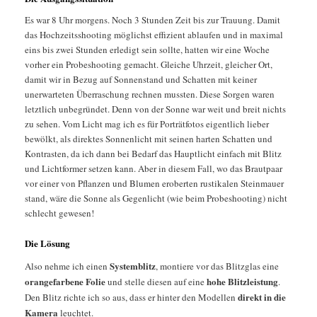
Es war 8 Uhr morgens. Noch 3 Stunden Zeit bis zur Trauung. Damit
das Hochzeitsshooting möglichst effizient ablaufen und in maximal
eins bis zwei Stunden erledigt sein sollte, hatten wir eine Woche
vorher ein Probeshooting gemacht. Gleiche Uhrzeit, gleicher Ort,
damit wir in Bezug auf Sonnenstand und Schatten mit keiner
unerwarteten Überraschung rechnen mussten. Diese Sorgen waren
letztlich unbegründet. Denn von der Sonne war weit und breit nichts
zu sehen. Vom Licht mag ich es für Porträtfotos eigentlich lieber
bewölkt, als direktes Sonnenlicht mit seinen harten Schatten und
Kontrasten, da ich dann bei Bedarf das Hauptlicht einfach mit Blitz
und Lichtformer setzen kann. Aber in diesem Fall, wo das Brautpaar
vor einer von Pflanzen und Blumen eroberten rustikalen Steinmauer
stand, wäre die Sonne als Gegenlicht (wie beim Probeshooting) nicht
schlecht gewesen!
Die Lösung
Systemblitz
Also nehme ich einen
, montiere vor das Blitzglas eine
orangefarbene Folie
hohe Blitzleistung
und stelle diesen auf eine
.
direkt in die
Den Blitz richte ich so aus, dass er hinter den Modellen
Kamera
leuchtet.