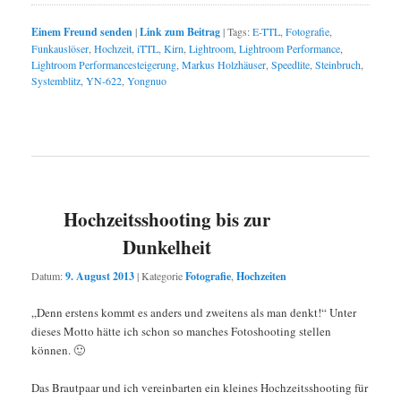
Einem Freund senden
|
Link zum Beitrag
|
Tags:
E-TTL
,
Fotografie
,
Funkauslöser
,
Hochzeit
,
iTTL
,
Kirn
,
Lightroom
,
Lightroom Performance
,
Lightroom Performancesteigerung
,
Markus Holzhäuser
,
Speedlite
,
Steinbruch
,
Systemblitz
,
YN-622
,
Yongnuo
Hochzeitsshooting bis zur
Dunkelheit
Datum:
9. August 2013
|
Kategorie
Fotografie
,
Hochzeiten
„Denn erstens kommt es anders und zweitens als man denkt!“ Unter
dieses Motto hätte ich schon so manches Fotoshooting stellen
können. 🙂
Das Brautpaar und ich vereinbarten ein kleines Hochzeitsshooting für