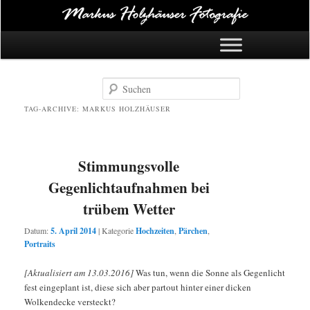
Hauptmenü
Zum Inhalt springen
Zum Sekundärinhalt springen
Suchen
TAG-ARCHIVE:
MARKUS HOLZHÄUSER
Stimmungsvolle
Gegenlichtaufnahmen bei
trübem Wetter
Datum:
5. April 2014
|
Kategorie
Hochzeiten
,
Pärchen
,
Portraits
[Aktualisiert am 13.03.2016]
Was tun, wenn die Sonne als Gegenlicht
fest eingeplant ist, diese sich aber partout hinter einer dicken
Wolkendecke versteckt?