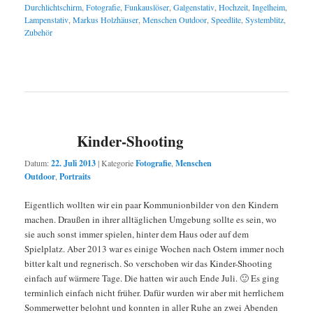
Durchlichtschirm
,
Fotografie
,
Funkauslöser
,
Galgenstativ
,
Hochzeit
,
Ingelheim
,
Lampenstativ
,
Markus Holzhäuser
,
Menschen Outdoor
,
Speedlite
,
Systemblitz
,
Zubehör
Kinder-Shooting
Datum:
22. Juli 2013
|
Kategorie
Fotografie
,
Menschen
Outdoor
,
Portraits
Eigentlich wollten wir ein paar Kommunionbilder von den Kindern
machen. Draußen in ihrer alltäglichen Umgebung sollte es sein, wo
sie auch sonst immer spielen, hinter dem Haus oder auf dem
Spielplatz. Aber 2013 war es einige Wochen nach Ostern immer noch
bitter kalt und regnerisch. So verschoben wir das Kinder-Shooting
einfach auf wärmere Tage. Die hatten wir auch Ende Juli. 🙂 Es ging
terminlich einfach nicht früher. Dafür wurden wir aber mit herrlichem
Sommerwetter belohnt und konnten in aller Ruhe an zwei Abenden