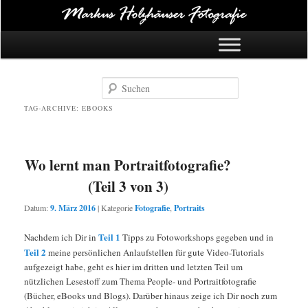
Hauptmenü
Zum Inhalt springen
Zum Sekundärinhalt springen
Suchen
TAG-ARCHIVE:
EBOOKS
Wo lernt man Portraitfotografie?
(Teil 3 von 3)
Datum:
9. März 2016
|
Kategorie
Fotografie
,
Portraits
Teil 1
Nachdem ich Dir in
Tipps zu Fotoworkshops gegeben und in
Teil 2
meine persönlichen Anlaufstellen für gute Video-Tutorials
aufgezeigt habe, geht es hier im dritten und letzten Teil um
nützlichen Lesestoff zum Thema People- und Portraitfotografie
(Bücher, eBooks und Blogs). Darüber hinaus zeige ich Dir noch zum