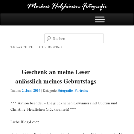
Hauptmenü
Zum Inhalt springen
Zum Sekundärinhalt springen
Suchen
TAG-ARCHIVE:
FOTOSHOOTING
Geschenk an meine Leser
anlässlich meines Geburtstags
Datum:
2. Juni 2016
|
Kategorie
Fotografie
,
Portraits
*** Aktion beendet – Die glücklichen Gewinner sind Gudrun und
Christine. Herzlichen Glückwunsch! ***
Liebe Blog-Leser,