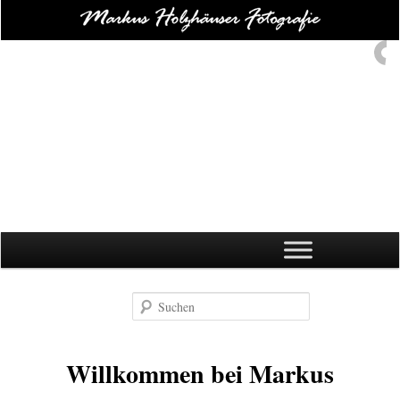
Hauptmenü
Zum Inhalt springen
Zum Sekundärinhalt springen
Suchen
Willkommen bei Markus