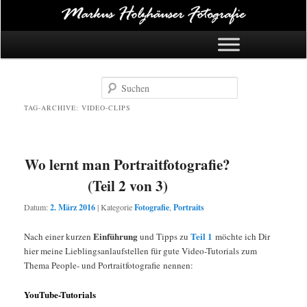
Hauptmenü
Zum Inhalt springen
Zum Sekundärinhalt springen
Suchen
TAG-ARCHIVE:
VIDEO-CLIPS
Wo lernt man Portraitfotografie?
(Teil 2 von 3)
Datum:
2. März 2016
|
Kategorie
Fotografie
,
Portraits
Einführung
Teil 1
Nach einer kurzen
und Tipps zu
möchte ich Dir
hier meine Lieblingsanlaufstellen für gute Video-Tutorials zum
Thema People- und Portraitfotografie nennen:
YouTube-Tutorials