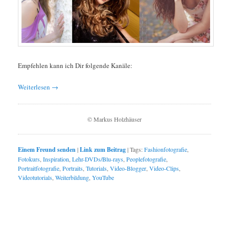
Empfehlen kann ich Dir folgende Kanäle:
Weiterlesen
→
© Markus Holzhäuser
Einem Freund senden
|
Link zum Beitrag
|
Tags:
Fashionfotografie
,
Fotokurs
,
Inspiration
,
Lehr-DVDs/Blu-rays
,
Peoplefotografie
,
Portraitfotografie
,
Portraits
,
Tutorials
,
Video-Blogger
,
Video-Clips
,
Videotutorials
,
Weiterbildung
,
YouTube