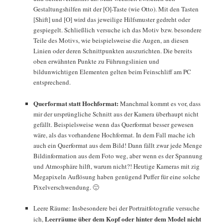
Gestaltungshilfen mit der [O]-Taste (wie Otto). Mit den Tasten
[Shift] und [O] wird das jeweilige Hilfsmuster gedreht oder
gespiegelt. Schließlich versuche ich das Motiv bzw. besondere
Teile des Motivs, wie beispielsweise die Augen, an diesen
Linien oder deren Schnittpunkten auszurichten. Die bereits
oben erwähnten Punkte zu Führungslinien und
bildunwichtigen Elementen gelten beim Feinschliff am PC
entsprechend.
Querformat statt Hochformat:
Manchmal kommt es vor, dass
mir der ursprüngliche Schnitt aus der Kamera überhaupt nicht
gefällt. Beispielsweise wenn das Querformat besser gewesen
wäre, als das vorhandene Hochformat. In dem Fall mache ich
auch ein Querformat aus dem Bild! Dann fällt zwar jede Menge
Bildinformation aus dem Foto weg, aber wenn es der Spannung
und Atmosphäre hilft, warum nicht?! Heutige Kameras mit zig
Megapixeln Auflösung haben genügend Puffer für eine solche
Pixelverschwendung. 🙂
Leere Räume: Insbesondere bei der Portraitfotografie versuche
Leerräume über dem Kopf oder hinter dem Model nicht
ich,