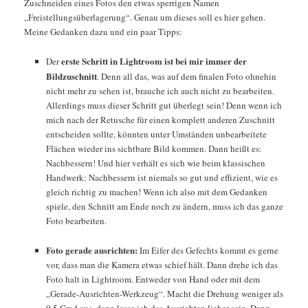
Zuschneiden eines Fotos den etwas sperrigen Namen
„Freistellungsüberlagerung“. Genau um dieses soll es hier gehen.
Meine Gedanken dazu und ein paar Tipps:
erste Schritt in Lightroom ist bei mir immer der
Der
Bildzuschnitt
. Denn all das, was auf dem finalen Foto ohnehin
nicht mehr zu sehen ist, brauche ich auch nicht zu bearbeiten.
Allerdings muss dieser Schritt gut überlegt sein! Denn wenn ich
mich nach der Retusche für einen komplett anderen Zuschnitt
entscheiden sollte, könnten unter Umständen unbearbeitete
Flächen wieder ins sichtbare Bild kommen. Dann heißt es:
Nachbessern! Und hier verhält es sich wie beim klassischen
Handwerk: Nachbessern ist niemals so gut und effizient, wie es
gleich richtig zu machen! Wenn ich also mit dem Gedanken
spiele, den Schnitt am Ende noch zu ändern, muss ich das ganze
Foto bearbeiten.
Foto gerade ausrichten:
Im Eifer des Gefechts kommt es gerne
vor, dass man die Kamera etwas schief hält. Dann drehe ich das
Foto halt in Lightroom. Entweder von Hand oder mit dem
„Gerade-Ausrichten-Werkzeug“. Macht die Drehung weniger als
0,5 Grad aus, dann lasse ich das Ausrichten lieber sein. Denn