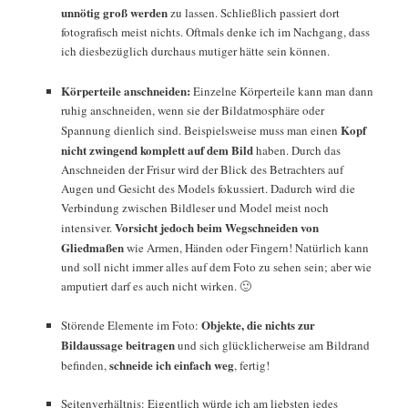
unnötig groß werden
zu lassen. Schließlich passiert dort
fotografisch meist nichts. Oftmals denke ich im Nachgang, dass
ich diesbezüglich durchaus mutiger hätte sein können.
Körperteile anschneiden:
Einzelne Körperteile kann man dann
ruhig anschneiden, wenn sie der Bildatmosphäre oder
Kopf
Spannung dienlich sind. Beispielsweise muss man einen
nicht zwingend komplett auf dem Bild
haben. Durch das
Anschneiden der Frisur wird der Blick des Betrachters auf
Augen und Gesicht des Models fokussiert. Dadurch wird die
Verbindung zwischen Bildleser und Model meist noch
Vorsicht jedoch beim Wegschneiden von
intensiver.
Gliedmaßen
wie Armen, Händen oder Fingern! Natürlich kann
und soll nicht immer alles auf dem Foto zu sehen sein; aber wie
amputiert darf es auch nicht wirken. 🙂
Objekte, die nichts zur
Störende Elemente im Foto:
Bildaussage beitragen
und sich glücklicherweise am Bildrand
schneide ich einfach weg
befinden,
, fertig!
Seitenverhältnis: Eigentlich würde ich am liebsten jedes