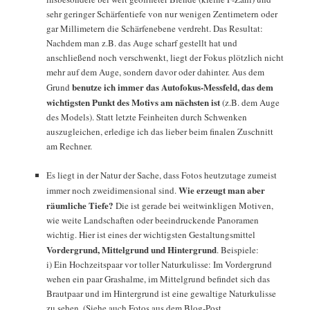
sehr geringer Schärfentiefe von nur wenigen Zentimetern oder
gar Millimetern die Schärfenebene verdreht. Das Resultat:
Nachdem man z.B. das Auge scharf gestellt hat und
anschließend noch verschwenkt, liegt der Fokus plötzlich nicht
mehr auf dem Auge, sondern davor oder dahinter. Aus dem
benutze ich immer das Autofokus-Messfeld, das dem
Grund
wichtigsten Punkt des Motivs am nächsten ist
(z.B. dem Auge
des Models). Statt letzte Feinheiten durch Schwenken
auszugleichen, erledige ich das lieber beim finalen Zuschnitt
am Rechner.
Es liegt in der Natur der Sache, dass Fotos heutzutage zumeist
Wie erzeugt man aber
immer noch zweidimensional sind.
räumliche Tiefe?
Die ist gerade bei weitwinkligen Motiven,
wie weite Landschaften oder beeindruckende Panoramen
wichtig. Hier ist eines der wichtigsten Gestaltungsmittel
Vordergrund, Mittelgrund und Hintergrund
. Beispiele:
i) Ein Hochzeitspaar vor toller Naturkulisse: Im Vordergrund
wehen ein paar Grashalme, im Mittelgrund befindet sich das
Brautpaar und im Hintergrund ist eine gewaltige Naturkulisse
zu sehen. (Siehe auch Fotos aus dem Blog-Post