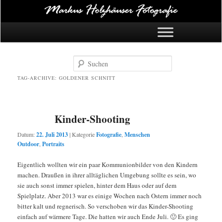
Hauptmenü
Zum Inhalt springen
Zum Sekundärinhalt springen
Suchen
TAG-ARCHIVE:
GOLDENER SCHNITT
Kinder-Shooting
Datum:
22. Juli 2013
|
Kategorie
Fotografie
,
Menschen
Outdoor
,
Portraits
Eigentlich wollten wir ein paar Kommunionbilder von den Kindern
machen. Draußen in ihrer alltäglichen Umgebung sollte es sein, wo
sie auch sonst immer spielen, hinter dem Haus oder auf dem
Spielplatz. Aber 2013 war es einige Wochen nach Ostern immer noch
bitter kalt und regnerisch. So verschoben wir das Kinder-Shooting
einfach auf wärmere Tage. Die hatten wir auch Ende Juli. 🙂 Es ging