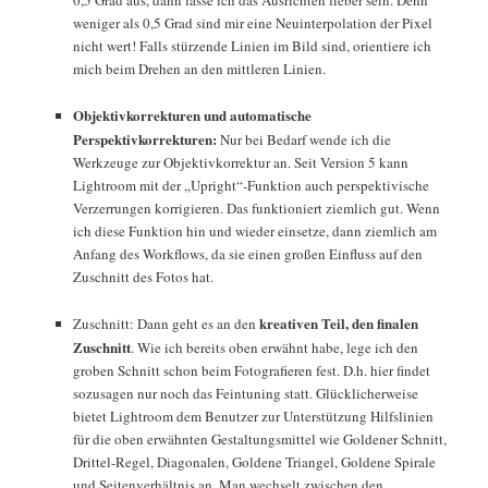
weniger als 0,5 Grad sind mir eine Neuinterpolation der Pixel
nicht wert! Falls stürzende Linien im Bild sind, orientiere ich
mich beim Drehen an den mittleren Linien.
Objektivkorrekturen und automatische
Perspektivkorrekturen:
Nur bei Bedarf wende ich die
Werkzeuge zur Objektivkorrektur an. Seit Version 5 kann
Lightroom mit der „Upright“-Funktion auch perspektivische
Verzerrungen korrigieren. Das funktioniert ziemlich gut. Wenn
ich diese Funktion hin und wieder einsetze, dann ziemlich am
Anfang des Workflows, da sie einen großen Einfluss auf den
Zuschnitt des Fotos hat.
kreativen Teil, den finalen
Zuschnitt: Dann geht es an den
Zuschnitt
. Wie ich bereits oben erwähnt habe, lege ich den
groben Schnitt schon beim Fotografieren fest. D.h. hier findet
sozusagen nur noch das Feintuning statt. Glücklicherweise
bietet Lightroom dem Benutzer zur Unterstützung Hilfslinien
für die oben erwähnten Gestaltungsmittel wie Goldener Schnitt,
Drittel-Regel, Diagonalen, Goldene Triangel, Goldene Spirale
und Seitenverhältnis an. Man wechselt zwischen den