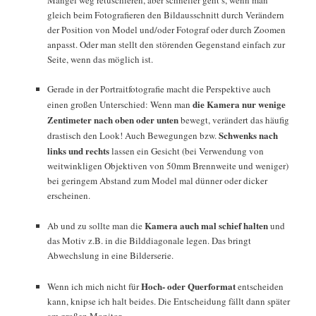
Mängel weg retuschieren, aber schneller geht’s, wenn man
gleich beim Fotografieren den Bildausschnitt durch Verändern
der Position von Model und/oder Fotograf oder durch Zoomen
anpasst. Oder man stellt den störenden Gegenstand einfach zur
Seite, wenn das möglich ist.
Gerade in der Portraitfotografie macht die Perspektive auch
die Kamera nur wenige
einen großen Unterschied: Wenn man
Zentimeter nach oben oder unten
bewegt, verändert das häufig
Schwenks nach
drastisch den Look! Auch Bewegungen bzw.
links und rechts
lassen ein Gesicht (bei Verwendung von
weitwinkligen Objektiven von 50mm Brennweite und weniger)
bei geringem Abstand zum Model mal dünner oder dicker
erscheinen.
Kamera auch mal schief halten
Ab und zu sollte man die
und
das Motiv z.B. in die Bilddiagonale legen. Das bringt
Abwechslung in eine Bilderserie.
Hoch- oder Querformat
Wenn ich mich nicht für
entscheiden
kann, knipse ich halt beides. Die Entscheidung fällt dann später
am großen Monitor.