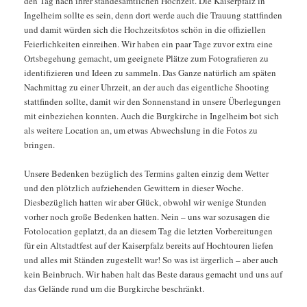
den Tag nach ihrer standesamtlichen Hochzeit. Die Kaiserpfalz in
Ingelheim sollte es sein, denn dort werde auch die Trauung stattfinden
und damit würden sich die Hochzeitsfotos schön in die offiziellen
Feierlichkeiten einreihen. Wir haben ein paar Tage zuvor extra eine
Ortsbegehung gemacht, um geeignete Plätze zum Fotografieren zu
identifizieren und Ideen zu sammeln. Das Ganze natürlich am späten
Nachmittag zu einer Uhrzeit, an der auch das eigentliche Shooting
stattfinden sollte, damit wir den Sonnenstand in unsere Überlegungen
mit einbeziehen konnten. Auch die Burgkirche in Ingelheim bot sich
als weitere Location an, um etwas Abwechslung in die Fotos zu
bringen.
Unsere Bedenken bezüglich des Termins galten einzig dem Wetter
und den plötzlich aufziehenden Gewittern in dieser Woche.
Diesbezüglich hatten wir aber Glück, obwohl wir wenige Stunden
vorher noch große Bedenken hatten. Nein – uns war sozusagen die
Fotolocation geplatzt, da an diesem Tag die letzten Vorbereitungen
für ein Altstadtfest auf der Kaiserpfalz bereits auf Hochtouren liefen
und alles mit Ständen zugestellt war! So was ist ärgerlich – aber auch
kein Beinbruch. Wir haben halt das Beste daraus gemacht und uns auf
das Gelände rund um die Burgkirche beschränkt.