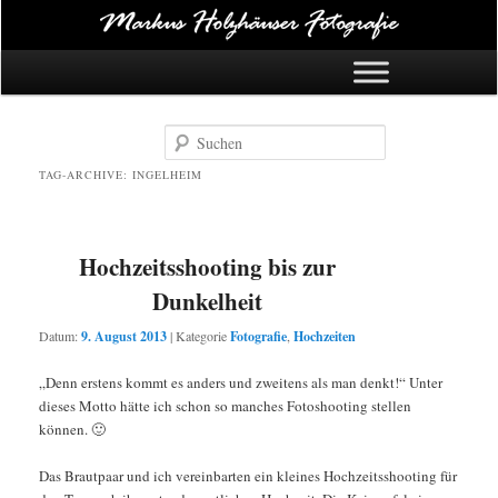
Hauptmenü
Zum Inhalt springen
Zum Sekundärinhalt springen
Suchen
TAG-ARCHIVE:
INGELHEIM
Hochzeitsshooting bis zur
Dunkelheit
Datum:
9. August 2013
|
Kategorie
Fotografie
,
Hochzeiten
„Denn erstens kommt es anders und zweitens als man denkt!“ Unter
dieses Motto hätte ich schon so manches Fotoshooting stellen
können. 🙂
Das Brautpaar und ich vereinbarten ein kleines Hochzeitsshooting für