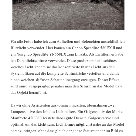
Für alle Fotos habe ich zum Aufhellen und Beleuchten ausschließlich
Blitzlicht verwendet. Hier kamen ein Canon Speedlite 580EX II und
ein Yongnuo Speedlite YN568EX zum Einsatz. Als Lichtformer habe
ich Durchlichtschirme verwendet. Diese produzieren ein schönes
weiches Licht, indem sie das konzentrierte (harte) Licht aus den
Systemblitzen auf die komplette Schirmfläche verteilen und damit
einen weichen, diffusen Schattenübergang erzeugen. Dieser Effekt
wird umso ausgeprägter, je näher man den Schirm an das Model bzw.
das Objekt heranführt.
Da wir ohne Assistenten auskommen mussten, übernahmen zwei
Lampenstative den Job des Lichthalters. Ein Galgenstativ der Marke
Manfrotto 420CSU leistete dabei gute Dienste. Galgenstative sind
optimal, um das Licht samt Lichtformer möglichst nahe an das Model
heranzubringen, ohne dass gleich der ganze Stativständer im Bild zu