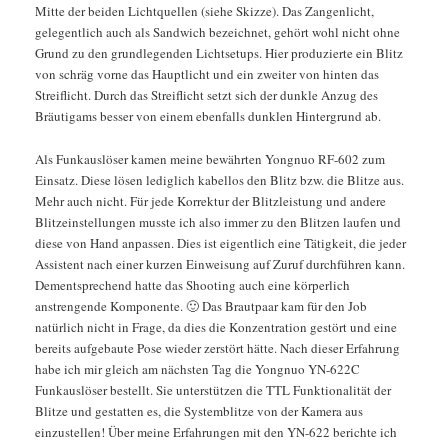
Mitte der beiden Lichtquellen (siehe Skizze). Das Zangenlicht,
gelegentlich auch als Sandwich bezeichnet, gehört wohl nicht ohne
Grund zu den grundlegenden Lichtsetups. Hier produzierte ein Blitz
von schräg vorne das Hauptlicht und ein zweiter von hinten das
Streiflicht. Durch das Streiflicht setzt sich der dunkle Anzug des
Bräutigams besser von einem ebenfalls dunklen Hintergrund ab.
Als Funkauslöser kamen meine bewährten Yongnuo RF-602 zum
Einsatz. Diese lösen lediglich kabellos den Blitz bzw. die Blitze aus.
Mehr auch nicht. Für jede Korrektur der Blitzleistung und andere
Blitzeinstellungen musste ich also immer zu den Blitzen laufen und
diese von Hand anpassen. Dies ist eigentlich eine Tätigkeit, die jeder
Assistent nach einer kurzen Einweisung auf Zuruf durchführen kann.
Dementsprechend hatte das Shooting auch eine körperlich
anstrengende Komponente. 🙂 Das Brautpaar kam für den Job
natürlich nicht in Frage, da dies die Konzentration gestört und eine
bereits aufgebaute Pose wieder zerstört hätte. Nach dieser Erfahrung
habe ich mir gleich am nächsten Tag die Yongnuo YN-622C
Funkauslöser bestellt. Sie unterstützen die TTL Funktionalität der
Blitze und gestatten es, die Systemblitze von der Kamera aus
einzustellen! Über meine Erfahrungen mit den YN-622 berichte ich