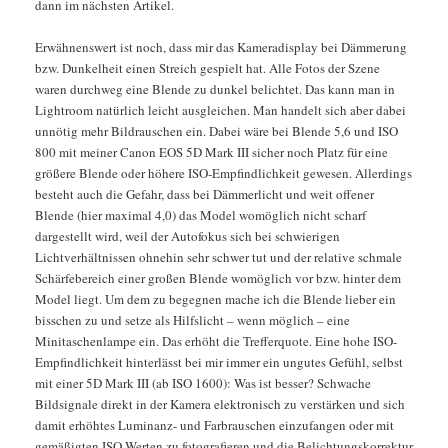
dann im nächsten Artikel.
Erwähnenswert ist noch, dass mir das Kameradisplay bei Dämmerung
bzw. Dunkelheit einen Streich gespielt hat. Alle Fotos der Szene
waren durchweg eine Blende zu dunkel belichtet. Das kann man in
Lightroom natürlich leicht ausgleichen. Man handelt sich aber dabei
unnötig mehr Bildrauschen ein. Dabei wäre bei Blende 5,6 und ISO
800 mit meiner Canon EOS 5D Mark III sicher noch Platz für eine
größere Blende oder höhere ISO-Empfindlichkeit gewesen. Allerdings
besteht auch die Gefahr, dass bei Dämmerlicht und weit offener
Blende (hier maximal 4,0) das Model womöglich nicht scharf
dargestellt wird, weil der Autofokus sich bei schwierigen
Lichtverhältnissen ohnehin sehr schwer tut und der relative schmale
Schärfebereich einer großen Blende womöglich vor bzw. hinter dem
Model liegt. Um dem zu begegnen mache ich die Blende lieber ein
bisschen zu und setze als Hilfslicht – wenn möglich – eine
Minitaschenlampe ein. Das erhöht die Trefferquote. Eine hohe ISO-
Empfindlichkeit hinterlässt bei mir immer ein ungutes Gefühl, selbst
mit einer 5D Mark III (ab ISO 1600): Was ist besser? Schwache
Bildsignale direkt in der Kamera elektronisch zu verstärken und sich
damit erhöhtes Luminanz- und Farbrauschen einzufangen oder mit
gemäßigten ISO-Werten zu fotografieren und die Belichtungskorrektur