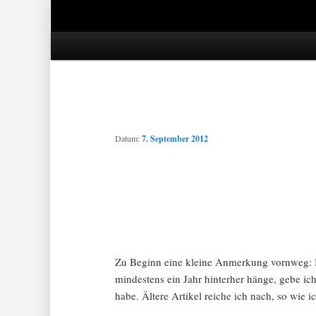
Hauptmenü
Zum Inhalt springen
Zum Sekundärinhalt springen
Datum:
7. September 2012
Zu Beginn eine kleine Anmerkung vornweg: Bi
mindestens ein Jahr hinterher hänge, gebe ich
habe. Ältere Artikel reiche ich nach, so wie i