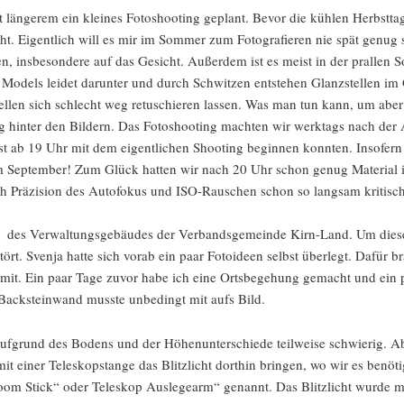
it längerem ein kleines Fotoshooting geplant. Bevor die kühlen Herbstt
 Eigentlich will es mir im Sommer zum Fotografieren nie spät genug se
n, insbesondere auf das Gesicht. Außerdem ist es meist in der prallen 
n Models leidet darunter und durch Schwitzen entstehen Glanzstellen im
llen sich schlecht weg retuschieren lassen. Was man tun kann, um aber
hinter den Bildern. Das Fotoshooting machten wir werktags nach der A
 ab 19 Uhr mit dem eigentlichen Shooting beginnen konnten. Insofern 
m September! Zum Glück hatten wir nach 20 Uhr schon genug Material
 Präzision des Autofokus und ISO-Rauschen schon so langsam kritisch
of des Verwaltungsgebäudes der Verbandsgemeinde Kirn-Land. Um diese U
ört. Svenja hatte sich vorab ein paar Fotoideen selbst überlegt. Dafür b
s mit. Ein paar Tage zuvor habe ich eine Ortsbegehung gemacht und ei
 Backsteinwand musste unbedingt mit aufs Bild.
ch aufgrund des Bodens und der Höhenunterschiede teilweise schwierig.
mit einer Teleskopstange das Blitzlicht dorthin bringen, wo wir es benö
 Stick“ oder Teleskop Auslegearm“ genannt. Das Blitzlicht wurde mi