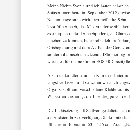
Meine Nichte Svenja und ich hatten schon se
Spätsommerabend im September 2012 erwischt.
Nachmittagssonne wirft unvorteilhafte Schatte
lässt früher nach, das Makeup der weibliche
es abtupfen und/oder nachpudern, da Glanzste
machen zu können, beschreibe ich im Anhang 
Ortsbegehung und dem Aufbau der Geräte erst
sondern die rasch einsetzende Dämmerung i
wurde es für meine Canon EOS 50D bezüglich
Als Location diente uns in Kirn der Hinterh
längst verlassen und so waren wir auch ungest
Organzastoff und verschiedene Kleideroutfit
Wir waren uns einig: die Eisentreppe vor der
Die Lichtsetzung mit Stativen gestaltete si
als Assistentin zur Verfügung. So konnte sie 
Elinchrom Boomarm, 63 – 156 cm. Auch „Boom