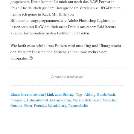
gespeichert. Heute kommt für mich nur noch das RAW-Format in
Frage. Die deutlich größere Dateigröße im Vergleich zu JPG-Dateien
nehme ich gerne in Kauf. Mit Hilfe von
Bildbearbeitungsprogrammen, wie Adobe Photoshop Lightroom,
lassen sich mit RAW deutlich mehr Details aus einem Bild heraus
kitzeln. Insbesondere in den Lichtern und Tiefen.
Wie heißt es so schön: Aus Fehlern wird man klug und Übung macht
den Meister! Diese beiden Sprüche gelten umso mehr in der
Fotografie. 🙂
© Markus Holzhäuser
Einem Freund senden
|
Link zum Beitrag
|
Tags:
Altburg
,
Bundenbach
,
Fotografie
,
Hahnenbachtal
,
Keltensiedlung
,
Markus Holzhäuser
,
Menschen
Outdoor
,
Natur
,
Portraits
,
Schmidtburg
,
Traumschleife