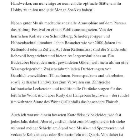
Handwerker, um nur einige zu nennen, die optimale Stätte, um ihr
Hobby zu teilen und jede Menge Spaß zu haben!
Neben guter Musik macht die spezielle Atmosphäre auf dem Plateau
das Altburg-Festival zu einem Publikumsmagneten. Von der
herrlichen Kulisse von Schmidtburg, Schiefergebirgen und
Hahnenbachtal umrahmt, leben Besucher wie vor 2000 Jahren im
Keltendorf oder in Zelten. Auf dem Keltenmarkt sind die Stände sehr
liebevoll hergerichtet und bieten Außergewöhnliches an. Ein
Badezuber bietet den meist gewandeten Gästen weit mehr als nur eine
Waschgelegenheit. Zwischendurch laden Darbietungen von
Geschichtenerzählern, Tänzerinnen, Feuerspuckern und -akrobaten
sowie keltische Handwerker zum Verweilen ein. Zahlreiche
kulinarische Leckereien und traditionelle Getränke sorgen für das
leibliche Wohl; nicht aber Rudy das Hängebauchschwein – der rundet
(im wahrsten Sinne des Wortes) allenfalls das besondere Flair ab.
Auch ich war mit einem besseren Kartoffelsack bekleidet, wie fast
jedes Jahr, dabei. Aber eigentlich nicht zum Fotografieren: ich stehe
während meiner Schicht am Stand von Musik- und Sportverein und
verkaufe Keltensteaks oder Bratkartoffeln mit Quark. Von daher ist