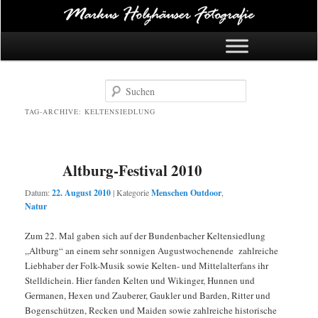
Hauptmenü
Zum Inhalt springen
Zum Sekundärinhalt springen
Suchen
TAG-ARCHIVE:
KELTENSIEDLUNG
Altburg-Festival 2010
Datum:
22. August 2010
|
Kategorie
Menschen Outdoor
,
Natur
Zum 22. Mal gaben sich auf der Bundenbacher Keltensiedlung
„Altburg“ an einem sehr sonnigen Augustwochenende zahlreiche
Liebhaber der Folk-Musik sowie Kelten- und Mittelalterfans ihr
Stelldichein. Hier fanden Kelten und Wikinger, Hunnen und
Germanen, Hexen und Zauberer, Gaukler und Barden, Ritter und
Bogenschützen, Recken und Maiden sowie zahlreiche historische