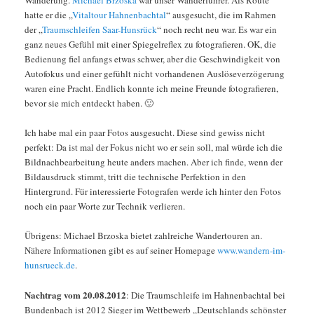
hatte er die „
Vitaltour Hahnenbachtal
“ ausgesucht, die im Rahmen
der „
Traumschleifen Saar-Hunsrück
“ noch recht neu war. Es war ein
ganz neues Gefühl mit einer Spiegelreflex zu fotografieren. OK, die
Bedienung fiel anfangs etwas schwer, aber die Geschwindigkeit von
Autofokus und einer gefühlt nicht vorhandenen Auslöseverzögerung
waren eine Pracht. Endlich konnte ich meine Freunde fotografieren,
bevor sie mich entdeckt haben. 🙂
Ich habe mal ein paar Fotos ausgesucht. Diese sind gewiss nicht
perfekt: Da ist mal der Fokus nicht wo er sein soll, mal würde ich die
Bildnachbearbeitung heute anders machen. Aber ich finde, wenn der
Bildausdruck stimmt, tritt die technische Perfektion in den
Hintergrund. Für interessierte Fotografen werde ich hinter den Fotos
noch ein paar Worte zur Technik verlieren.
Übrigens: Michael Brzoska bietet zahlreiche Wandertouren an.
Nähere Informationen gibt es auf seiner Homepage
www.wandern-im-
hunsrueck.de
.
Nachtrag vom 20.08.2012
: Die Traumschleife im Hahnenbachtal bei
Bundenbach ist 2012 Sieger im Wettbewerb „Deutschlands schönster