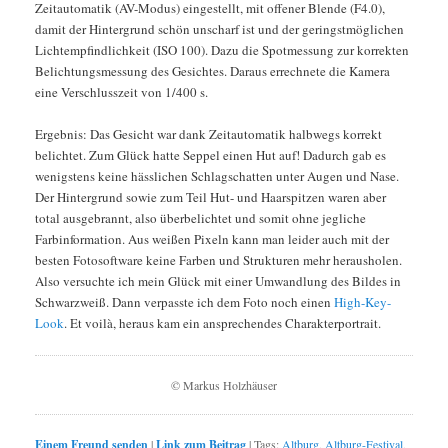
Zeitautomatik (AV-Modus) eingestellt, mit offener Blende (F4.0),
damit der Hintergrund schön unscharf ist und der geringstmöglichen
Lichtempfindlichkeit (ISO 100). Dazu die Spotmessung zur korrekten
Belichtungsmessung des Gesichtes. Daraus errechnete die Kamera
eine Verschlusszeit von 1/400 s.
Ergebnis: Das Gesicht war dank Zeitautomatik halbwegs korrekt
belichtet. Zum Glück hatte Seppel einen Hut auf! Dadurch gab es
wenigstens keine hässlichen Schlagschatten unter Augen und Nase.
Der Hintergrund sowie zum Teil Hut- und Haarspitzen waren aber
total ausgebrannt, also überbelichtet und somit ohne jegliche
Farbinformation. Aus weißen Pixeln kann man leider auch mit der
besten Fotosoftware keine Farben und Strukturen mehr herausholen.
Also versuchte ich mein Glück mit einer Umwandlung des Bildes in
Schwarzweiß. Dann verpasste ich dem Foto noch einen
High-Key-
Look
. Et voilà, heraus kam ein ansprechendes Charakterportrait.
© Markus Holzhäuser
Einem Freund senden
|
Link zum Beitrag
|
Tags:
Altburg
,
Altburg-Festival
,