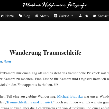
Home
Blog
Archiv
Galerie
Ich
Kontakt
Wanderung Traumschleife
or
,
Natur
flexkamera nur einen Tag alt und es steht das traditionelle Picknick m
der Kamera zu machen. Eine Tasche für Kamera und Objektiv hatte ich n
ckeln des Fotoapparats herhalten. 🙂
chen Teil eine ausgiebige Wanderung.
Michael Brzoska
war unser Wander
er „
Traumschleifen Saar-Hunsrück
“ noch recht neu war. Es war ein gan
gs etwas schwer, aber die Geschwindigkeit von Autofokus und einer gef