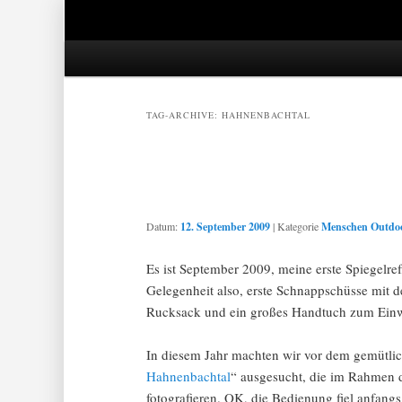
Hauptmenü
Zum Inhalt springen
Zum Sekundärinhalt springen
TAG-ARCHIVE:
HAHNENBACHTAL
Datum:
12. September 2009
|
Kategorie
Menschen Outdo
Es ist September 2009, meine erste Spiegelre
Gelegenheit also, erste Schnappschüsse mit 
Rucksack und ein großes Handtuch zum Einwi
In diesem Jahr machten wir vor dem gemütli
Hahnenbachtal
“ ausgesucht, die im Rahmen d
fotografieren. OK, die Bedienung fiel anfan